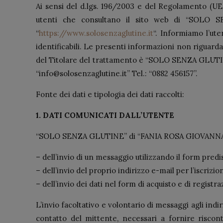
Ai sensi del d.lgs. 196/2003 e del Regolamento (UE)
utenti che consultano il sito web di “SOLO S
“
https://www.solosenzaglutine.it
“. Informiamo l’ute
identificabili. Le presenti informazioni non riguardan
del Titolare del trattamento è “SOLO SENZA GLUTINE
“info@solosenzaglutine.it” Tel.: “0882 456157”.
Fonte dei dati e tipologia dei dati raccolti:
1. DATI COMUNICATI DALL’UTENTE
“SOLO SENZA GLUTINE” di “FANIA ROSA GIOVANNA S.N.C
– dell’invio di un messaggio utilizzando il form predis
– dell’invio del proprio indirizzo e-mail per l’iscrizio
– dell’invio dei dati nel form di acquisto e di registra
L’invio facoltativo e volontario di messaggi agli indi
contatto del mittente, necessari a fornire riscontr