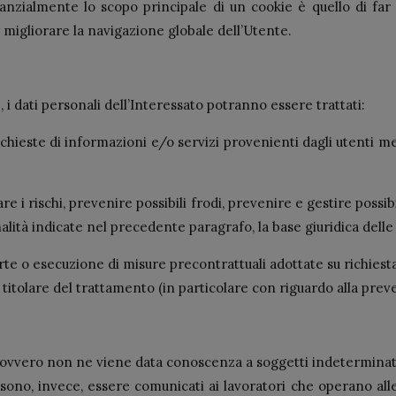
tanzialmente lo scopo principale di un cookie è quello di far
r migliorare la navigazione globale dell’Utente.
 i dati personali dell’Interessato potranno essere trattati:
chieste di informazioni e/o servizi provenienti dagli utenti med
are i rischi, prevenire possibili frodi, prevenire e gestire possibi
alità indicate nel precedente paragrafo, la base giuridica delle
rte o esecuzione di misure precontrattuali adottate su richiesta
l titolare del trattamento (in particolare con riguardo alla prev
si, ovvero non ne viene data conoscenza a soggetti indeterminati,
ono, invece, essere comunicati ai lavoratori che operano alle 