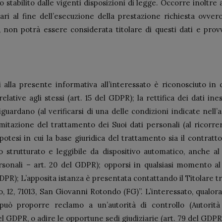
 stabilito dalle vigenti disposizioni di legge. Occorre inoltre
ari al fine dell’esecuzione della prestazione richiesta ovver
 non potrà essere considerata titolare di questi dati e prov
 alla presente informativa all’interessato è riconosciuto in q
elative agli stessi (art. 15 del GDPR); la rettifica dei dati ines
uardano (al verificarsi di una delle condizioni indicate nell’a
imitazione del trattamento dei Suoi dati personali (al ricorrere 
otesi in cui la base giuridica del trattamento sia il contratt
 strutturato e leggibile da dispositivo automatico, anche al 
personali – art. 20 del GDPR); opporsi in qualsiasi momento a
GDPR); L’apposita istanza è presentata contattando il Titolare t
o, 12, 71013, San Giovanni Rotondo (FG)”. L’interessato, qualor
può proporre reclamo a un’autorità di controllo (Autorit
el GDPR, o adire le opportune sedi giudiziarie (art. 79 del GDPR