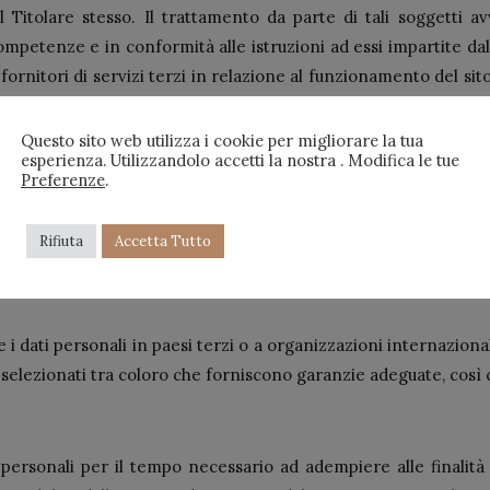
l Titolare stesso. Il trattamento da parte di tali soggetti a
 competenze e in conformità alle istruzioni ad essi impartite 
nitori di servizi terzi in relazione al funzionamento del sito W
manutenzione IT, nonché fornitori di servizi che consentono l’in
izi, designati in qualità di Responsabili esterni del trattament
Questo sito web utilizza i cookie per migliorare la tua
esperienza. Utilizzandolo accetti la nostra . Modifica le tue
di usare o divulgare i dati personali degli interessati per altri
Preferenze
.
 strettamente necessario, a soggetti che collaborano con il Ti
e servizi ad esse inerenti. Infine, i dati potranno essere comun
Rifiuta
Accetta Tutto
tarie.
 dati personali in paesi terzi o a organizzazioni internazionali. 
nno selezionati tra coloro che forniscono garanzie adeguate, cos
i personali per il tempo necessario ad adempiere alle finalità