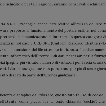
vizio richiesto e per tale ragione, saranno conservati esclusivame
.C.”, raccoglie anche dati relativi all’utilizzo del sito W
tware preposte al funzionamento del portale online, nel corso
 protocolli di comunicazione di Internet. In questa categoria di
indirizzi in notazione URI/URL (Uniform Resource Identifier/Loca
rver, la dimensione del file ottenuto in risposta, il codice numer
biente informatico dell’utente. Tali dati, necessari per la fruiz
vizi (pagine più visitate, numero di visitatori per fascia oraria
ferti. I dati di navigazione non persistono per più di sette gi
o di reati da parte dell’Autorità giudiziaria).
fficienti e semplici da utilizzare, questo Sito fa uso di cookie.
ell’Utente, come piccoli file di testo chiamati “cookie”, c