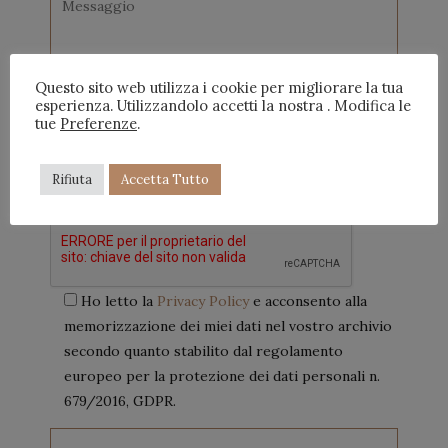
Questo sito web utilizza i cookie per migliorare la tua
esperienza. Utilizzandolo accetti la nostra . Modifica le
tue
Preferenze
.
Rifiuta
Accetta Tutto
Ho letto la
Privacy Policy
e acconsento alla
memorizzazione dei miei dati nel vostro archivio
secondo quanto stabilito dal regolamento
europeo per la protezione dei dati personali n.
679/2016, GDPR.